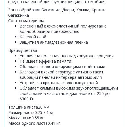
предназначенный для шумоизоляции автомобиля.
Зоны обработки:
Багажник, Двери, Крыша, Крышка
багажника
Состав материала
Вспененный вязко-эластичный полиуретан с
волнообразной поверхностью
Клеевой слой
Защитная антиадгезионная пленка
Преимущества
Увеличена полезная площадь звукопоглощения
Не имеет эффекта памяти
Обладает теплоизолирующими свойствами
Благодаря вязкой структуре активно гасит
вибрации панелей интерьера автомобиля
Устраняет скрипы пластиковых деталей
Обладает самыми высокими звукопоглощающими
свойствами в частотном диапазоне от 250 до
6300 Гц
Толщина листа
20 мм
Размер листа
0.75 х 1 м
Масса на м²
0.55 кг
Масса одного листа
0.41 кг