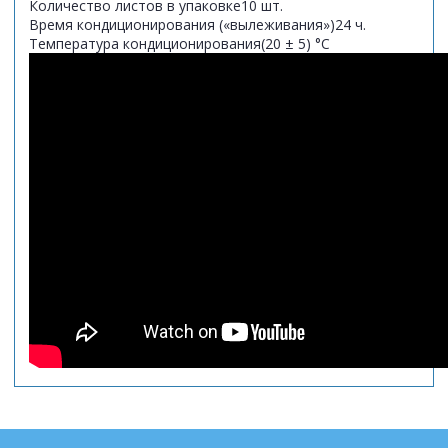
Количество листов в упаковке
10 шт.
Время кондиционирования («вылеживания»)
24 ч.
Температура кондиционирования
(20 ± 5) °C