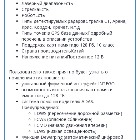
Лазерный диапазон
Есть
Стрелка
Есть
Робот
Есть
Типы детектируемых радаров
Стрелка CT, Арена,
Крис, Кордон, Кречет, и.т.д
Типы точек в GPS базе данных
Подробный
перечень в описании устройства
Поддержка карт памяти
до 128 Гб, 10 класс
Страна производитель
Китай
Напряжение питания
Постоянное 12 В
Пользователю также приятно будет узнать о
появлении этих новшеств:
уникальный фирменный интерфейс INTEGO
возможность использования карт памяти
емкостью до 128 ГБ
система помощи водителю ADAS.
Предупреждения:
LDWS (пересечение дорожной разметки)
FCWS (опасное сближение)
FCMD (начало движения впереди)
LLWS (низкая освещенность)
Функция Dewarping (автоматический цифровой