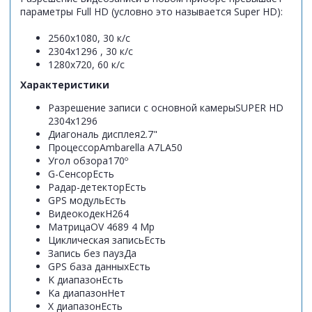
параметры Full HD (условно это называется Super HD):
2560х1080, 30 к/с
2304х1296 , 30 к/с
1280x720, 60 к/с
Характеристики
Разрешение записи с основной камеры
SUPER HD
2304x1296
Диагональ дисплея
2.7"
Процессор
Ambarella A7LA50
Угол обзора
170º
G-Сенсор
Есть
Радар-детектор
Есть
GPS модуль
Есть
Видеокодек
H264
Матрица
OV 4689 4 Mp
Циклическая запись
Есть
Запись без пауз
Да
GPS база данных
Есть
K диапазон
Есть
Ka диапазон
Нет
X диапазон
Есть