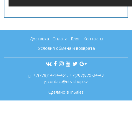
Доставка
Оплата
Блог
Контакты
Условия обмена и возврата
+7(778)14-14-451, +7(707)875-34-43
contact@nts-shop.kz
Сделано в InSales